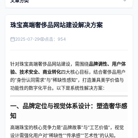
文章分类
景区快讯
珠宝高端奢侈品网站建设解决方案
全域旅游
2025-07-29
点击：
954
行业百科
跨境外贸
针对珠宝高端奢侈品网站建设，需围绕
品牌调性、用户体
验、技术安全、商业转化
四大核心目标，结合奢侈品用户
常见问题
的“身份认同需求”与“稀缺性感知”，打造兼具美学价值与
功能性的数字化平台。以下是系统性解决方案：
帮助中心
一、品牌定位与视觉体系设计：塑造奢华感
知
高端珠宝的核心竞争力是“品牌故事”与“工艺价值”，视觉
设计需强化用户对“稀缺性”“传承感”“艺术性”的认知。