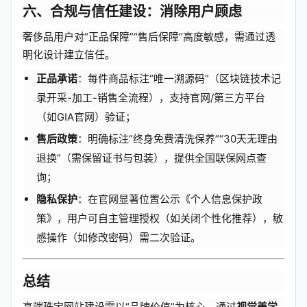
六、合规与信任建设：消除用户顾虑
奢侈品用户对“正品保障”“售后保障”高度敏感，需通过透
明化设计建立信任。
正品承诺
：每件商品标注“唯一溯源码”（区块链技术记
录开采-加工-销售全流程），支持官网/第三方平台
（如GIA官网）验证；
售后政策
：明确标注“终身免费清洗保养”“30天无理由
退换”（需保留证书与包装），提供全国联保网点查
询；
隐私保护
：在官网显著位置公示《个人信息保护政
策》，用户可自主管理授权（如关闭个性化推荐），敏
感操作（如修改密码）需二次验证。
总结
高端珠宝网站建设需以“品牌价值”为核心，通过
视觉美学