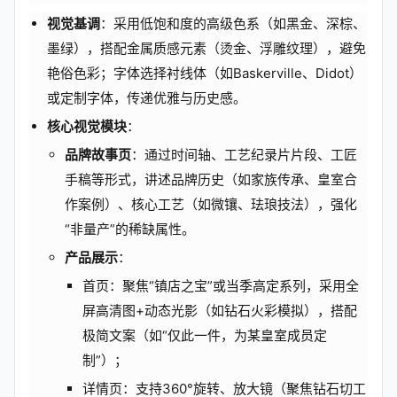
视觉基调
：采用低饱和度的高级色系（如黑金、深棕、
墨绿），搭配金属质感元素（烫金、浮雕纹理），避免
艳俗色彩；字体选择衬线体（如Baskerville、Didot）
或定制字体，传递优雅与历史感。
核心视觉模块
：
品牌故事页
：通过时间轴、工艺纪录片片段、工匠
手稿等形式，讲述品牌历史（如家族传承、皇室合
作案例）、核心工艺（如微镶、珐琅技法），强化
“非量产”的稀缺属性。
产品展示
：
首页：聚焦“镇店之宝”或当季高定系列，采用全
屏高清图+动态光影（如钻石火彩模拟），搭配
极简文案（如“仅此一件，为某皇室成员定
制”）；
详情页：支持360°旋转、放大镜（聚焦钻石切工