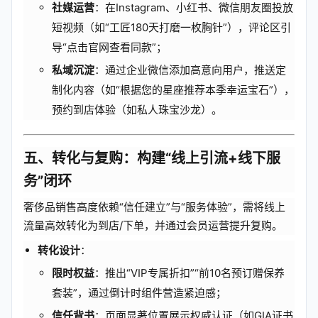
社媒运营
：在Instagram、小红书、微信朋友圈投放
短视频（如“工匠180天打磨一枚胸针”），评论区引
导“点击官网查看同款”；
私域沉淀
：通过企业微信添加高意向用户，推送定
制化内容（如“根据您的星座推荐本季幸运宝石”），
预约到店体验（如私人珠宝沙龙）。
五、转化与复购：构建“线上引流+线下服
务”闭环
奢侈品销售高度依赖“信任建立”与“服务体验”，需将线上
流量高效转化为到店/下单，并通过会员运营提升复购。
转化设计
：
限时权益
：推出“VIP专属折扣”“前10名预订赠保养
套装”，通过倒计时组件营造紧迫感；
信任背书
：页面显著位置展示权威认证（如GIA证书