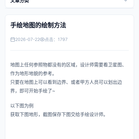
文章分类
景区快讯
手绘地图的绘制方法
全域旅游
2026-07-22
点击：
1797
行业百科
跨境外贸
地图上任何参照物都没有的区域，设计师需要看卫星图、
作为地形地貌的参考。
常见问题
只要在地图上可以看到边界、或者甲方人员可以划出边
帮助中心
界，即可开始手绘了~
以下图为例
获取下图地形，截图保存下图交给手绘设计师。