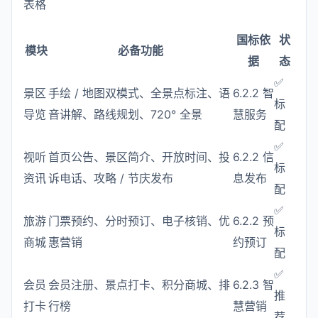
表格
国标依
状
模块
必备功能
据
态
✅
景区
手绘 / 地图双模式、全景点标注、语
6.2.2 智
标
导览
音讲解、路线规划、720° 全景
慧服务
配
✅
视听
首页公告、景区简介、开放时间、投
6.2.2 信
标
资讯
诉电话、攻略 / 节庆发布
息发布
配
✅
旅游
门票预约、分时预订、电子核销、优
6.2.2 预
标
商城
惠营销
约预订
配
✅
会员
会员注册、景点打卡、积分商城、排
6.2.3 智
推
打卡
行榜
慧营销
荐