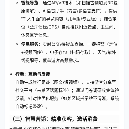
智能导览
：通过AR/VR技术（如扫描古迹触发3D复
原讲解）、AI语音助手（方言/多语言支持），提供
“千人千面”的导览内容（儿童版/专业版）；结合定
位（蓝牙信标/GPS）自动推送附近景点、卫生间、
休息区等信息。
便民服务
：实时公交/接驳车查询、一键报警（定位
+视频回传）、电子存包（扫码存取）、天气/紫外
线提醒等，覆盖游客高频需求。
行后：互动与反馈
自动生成旅行足迹（图文/短视频），支持游客分享至
社交平台（带景区话题标签）；通过问卷调研收集体验
反馈，针对性优化服务（如某区域指示牌不清晰，系统
自动标记整改）。
（三）
智慧营销：精准获客，激活消费
帮助景区/文旅企业从“流量运营”转向“留量运营”，提升二